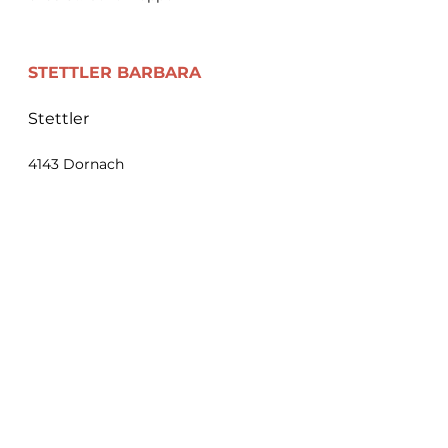
STETTLER
BARBARA
Stettler
4143 Dornach
THÖNEN ALEXANDER
Spirit in Business
8800 Thalwil
THOMAS DANIELA