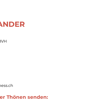
ANDER
BVH
ness.ch
der Thönen senden: